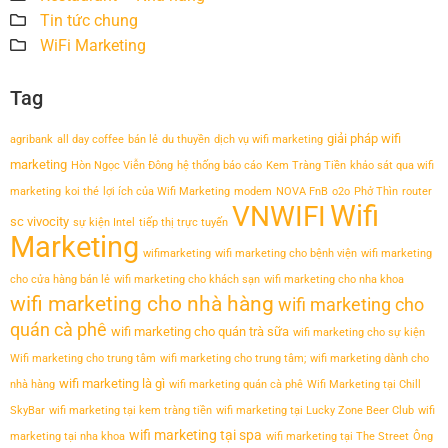
Tin tức chung
WiFi Marketing
Tag
giải pháp wifi
agribank
all day coffee
bán lẻ
du thuyền
dịch vụ wifi marketing
marketing
Hòn Ngọc Viễn Đông
hệ thống báo cáo
Kem Tràng Tiền
khảo sát qua wifi
marketing
koi thé
lợi ích của Wifi Marketing
modem
NOVA FnB
o2o
Phở Thìn
router
Wifi
VNWIFI
sc vivocity
sự kiện Intel
tiếp thị trực tuyến
Marketing
wifimarketing
wifi marketing cho bệnh viện
wifi marketing
cho cửa hàng bán lẻ
wifi marketing cho khách sạn
wifi marketing cho nha khoa
wifi marketing cho nhà hàng
wifi marketing cho
quán cà phê
wifi marketing cho quán trà sữa
wifi marketing cho sự kiện
Wifi marketing cho trung tâm
wifi marketing cho trung tâm;
wifi marketing dành cho
wifi marketing là gì
nhà hàng
wifi marketing quán cà phê
Wifi Marketing tại Chill
SkyBar
wifi marketing tại kem tràng tiền
wifi marketing tại Lucky Zone Beer Club
wifi
wifi marketing tại spa
marketing tại nha khoa
wifi marketing tại The Street
Ông