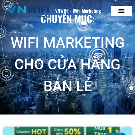
VNWIFI
VNWIFI - WiFi Marketing
CHUYÊN MỤC:
Phản hồi trong vài phút
VNWIFI
WIFI MARKETING
CHO CỬA HÀNG
BÁN LẺ