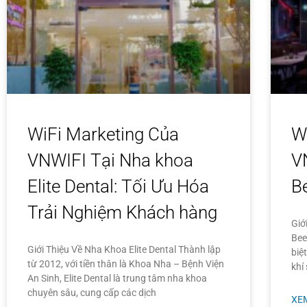
WiFi Marketing Của
W
VNWIFI Tại Nha khoa
V
Elite Dental: Tối Ưu Hóa
B
Trải Nghiệm Khách hàng
Giớ
Bee
Giới Thiệu Về Nha Khoa Elite Dental Thành lập
biệ
từ 2012, với tiền thân là Khoa Nha – Bệnh Viện
khí
An Sinh, Elite Dental là trung tâm nha khoa
chuyên sâu, cung cấp các dịch
XE