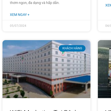
thơm ngon, đa dạng và hấp dẫn.
XE
XEM NGAY +
05/07/2024
04/
KHÁCH HÀNG