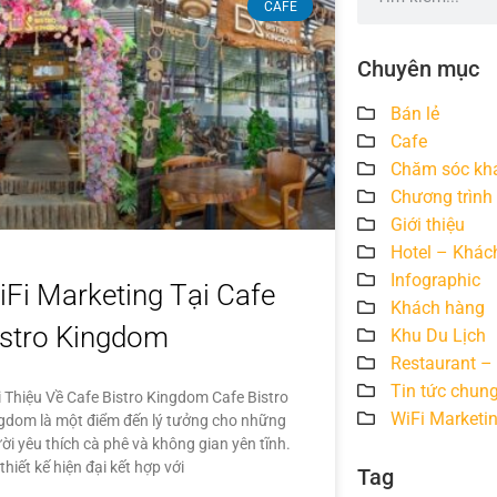
CAFE
Chuyên mục
Bán lẻ
Cafe
Chăm sóc kh
Chương trình
Giới thiệu
Hotel – Khác
Infographic
iFi Marketing Tại Cafe
Khách hàng
istro Kingdom
Khu Du Lịch
Restaurant –
Tin tức chun
i Thiệu Về Cafe Bistro Kingdom Cafe Bistro
WiFi Marketi
gdom là một điểm đến lý tưởng cho những
ời yêu thích cà phê và không gian yên tĩnh.
thiết kế hiện đại kết hợp với
Tag