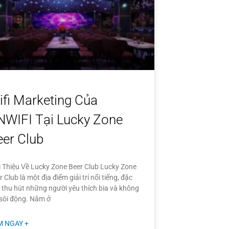
ifi Marketing Của
NWIFI Tại Lucky Zone
eer Club
i Thiệu Về Lucky Zone Beer Club Lucky Zone
r Club là một địa điểm giải trí nổi tiếng, đặc
t thu hút những người yêu thích bia và không
 sôi động. Nằm ở
M NGAY +