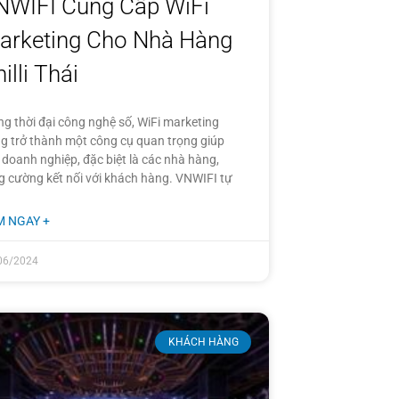
NWIFI Cung Cấp WiFi
arketing Cho Nhà Hàng
illi Thái
ng thời đại công nghệ số, WiFi marketing
g trở thành một công cụ quan trọng giúp
 doanh nghiệp, đặc biệt là các nhà hàng,
g cường kết nối với khách hàng. VNWIFI tự
M NGAY +
06/2024
KHÁCH HÀNG