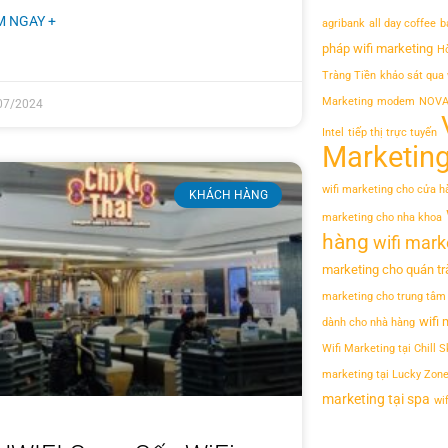
M NGAY +
agribank
all day coffee
b
pháp wifi marketing
H
Tràng Tiền
khảo sát qua 
Marketing
modem
NOVA
07/2024
Intel
tiếp thị trực tuyến
Marketin
wifi marketing cho cửa h
KHÁCH HÀNG
marketing cho nha khoa
hàng
wifi mark
marketing cho quán tr
marketing cho trung tâm
wifi 
dành cho nhà hàng
Wifi Marketing tại Chill 
marketing tại Lucky Zone
marketing tại spa
wi