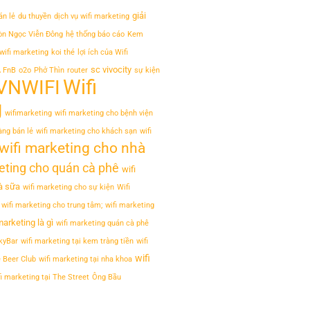
giải
án lẻ
du thuyền
dịch vụ wifi marketing
òn Ngọc Viễn Đông
hệ thống báo cáo
Kem
wifi marketing
koi thé
lợi ích của Wifi
sc vivocity
 FnB
o2o
Phở Thìn
router
sự kiện
Wifi
VNWIFI
g
wifimarketing
wifi marketing cho bệnh viện
àng bán lẻ
wifi marketing cho khách sạn
wifi
wifi marketing cho nhà
eting cho quán cà phê
wifi
à sữa
wifi marketing cho sự kiện
Wifi
wifi marketing cho trung tâm;
wifi marketing
marketing là gì
wifi marketing quán cà phê
SkyBar
wifi marketing tại kem tràng tiền
wifi
wifi
 Beer Club
wifi marketing tại nha khoa
fi marketing tại The Street
Ông Bầu