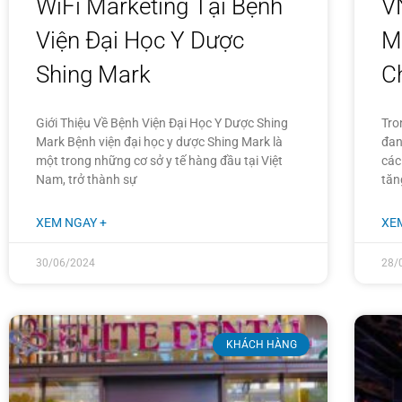
WiFi Marketing Tại Bệnh
V
Viện Đại Học Y Dược
M
Shing Mark
Ch
Giới Thiệu Về Bệnh Viện Đại Học Y Dược Shing
Tro
Mark Bệnh viện đại học y dược Shing Mark là
đan
một trong những cơ sở y tế hàng đầu tại Việt
các
Nam, trở thành sự
tăn
XEM NGAY +
XE
30/06/2024
28/
KHÁCH HÀNG