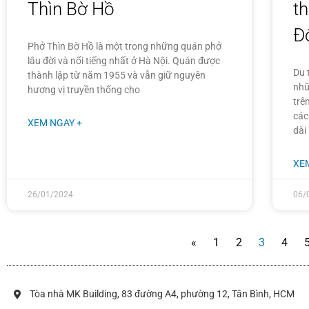
Thìn Bờ Hồ
t
Đ
Phở Thìn Bờ Hồ là một trong những quán phở
lâu đời và nổi tiếng nhất ở Hà Nội. Quán được
Du 
thành lập từ năm 1955 và vẫn giữ nguyên
nhữ
hương vị truyền thống cho
trê
các
XEM NGAY +
dài
XE
26/01/2024
06/
«
1
2
3
4
Tòa nhà MK Building, 83 đường A4, phường 12, Tân Bình, HCM