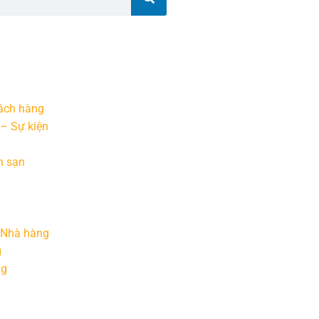
ách hàng
 – Sự kiện
h sạn
 Nhà hàng
g
ng